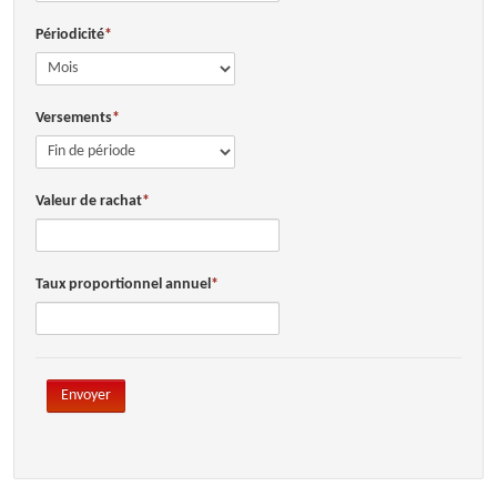
Périodicité
INFOS DE GESTION
OUTILS PRATIQUES
Versements
CRÉATION
ACCÈS CLIENT
Valeur de rachat
Taux proportionnel annuel
Envoyer