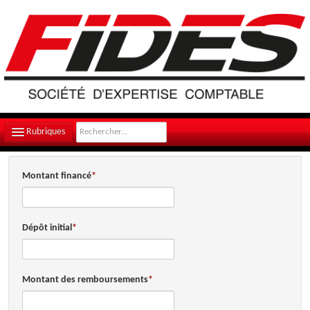
Rubriques
LE CABINET
Montant financé
NOTRE ÉQUIPE
NOS MISSIONS
Dépôt initial
CONTACT
PLAN D'ACCÈS
Montant des remboursements
FILS D'ACTUALITÉS