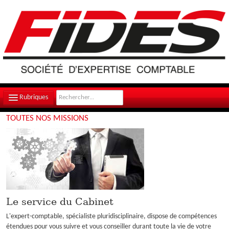
Rubriques
TOUTES NOS MISSIONS
LE CABINET
NOTRE ÉQUIPE
NOS MISSIONS
CONTACT
Le service du Cabinet
PLAN D'ACCÈS
L'expert-comptable, spécialiste pluridisciplinaire, dispose de compétences
FILS D'ACTUALITÉS
étendues pour vous suivre et vous conseiller durant toute la vie de votre