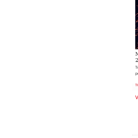
M
T
p
T