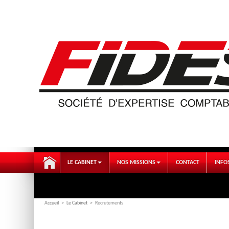
LE CABINET
NOS MISSIONS
CONTACT
INFO
Accueil
>
Le Cabinet
>
Recrutements